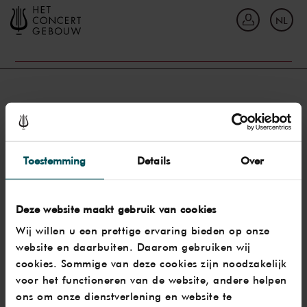
Ga terug
NL
In
E-mailadres / Mobiel nummer
Toestemming
Details
Over
Wachtwoord vergeten?
Wachtwoord
Deze website maakt gebruik van cookies
Wij willen u een prettige ervaring bieden op onze
website en daarbuiten. Daarom gebruiken wij
Account maken
cookies. Sommige van deze cookies zijn noodzakelijk
voor het functioneren van de website, andere helpen
Inloggen
ons om onze dienstverlening en website te