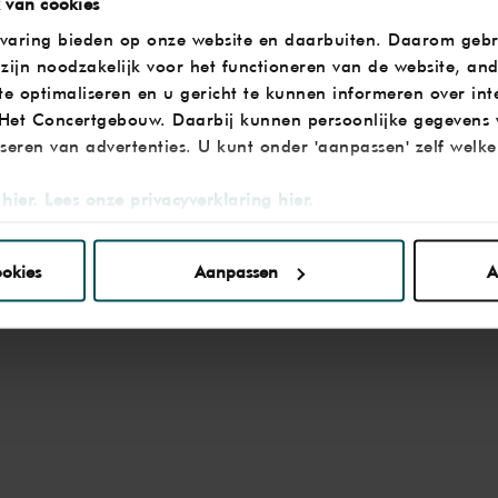
 van cookies
ervaring bieden op onze website en daarbuiten. Daarom gebr
zijn noodzakelijk voor het functioneren van de website, an
 te optimaliseren en u gericht te kunnen informeren over in
 Het Concertgebouw. Daarbij kunnen persoonlijke gegevens
iseren van advertenties. U kunt onder 'aanpassen' zelf welk
hier.
Lees onze privacyverklaring hier.
onze website kunt u uw toestemming op elk moment wijzige
ookies
Aanpassen
A
derden
die uw gegevens kunnen ontvangen en verwerken.