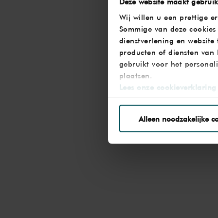
Deze website maakt gebruik
Wij willen u een prettige 
Sommige van deze cookies 
dienstverlening en website
producten of diensten van
gebruikt voor het personal
plaatsen.
Lees onze cookieverklaring 
Via de
cookieverklaring
op 
Alleen noodzakelijke c
We werken samen met
32 