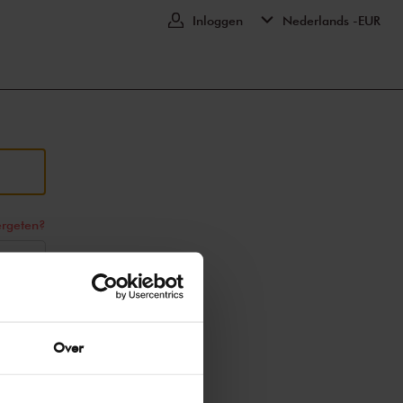
Inloggen
Nederlands -
EUR
rgeten?
Over