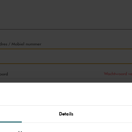
dres / Mobiel nummer
Wachtwoord ve
oord
Inloggen
Account maken
Details